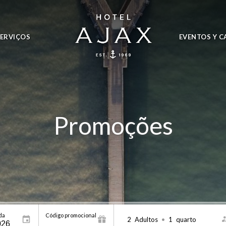
SERVIÇOS
EVENTOS Y C
Promoções
da
Código promocional
2
Adultos
•
1
quarto