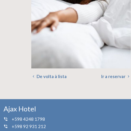
De volta à lista
Ir a reservar
Ajax Hotel
+598 4248 1798
+598 92 931 212