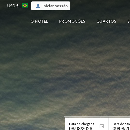
USD $
Iniciar sessão
O HOTEL
PROMOÇÕES
QUARTOS
Data de chegada
Data de saí