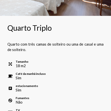
Quarto Triplo
Quarto com três camas de solteiro ou uma de casal e uma
de solteiro.
Tamanho
18
m
2
Café da manhã incluso
Sim
estacionamento
Sim
Fumantes
Não
TV